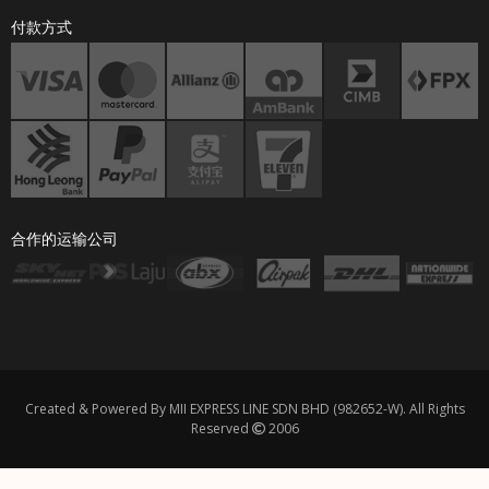
付款方式
合作的运输公司
Created & Powered By MII EXPRESS LINE SDN BHD (982652-W). All Rights
Reserved
2006