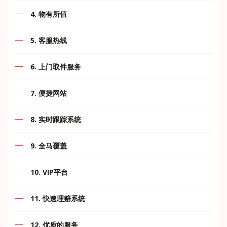
网站，软件，硬件由我们自己的IT团队自行管理和开发，
马来西亚很少有快递公司可以断言零错误.MII Express就是
它可以帮助您通过我们的人员设计的各种工具，了解您的
4. 物有所值
其中之一。我们已经接近实现零错误状态。通过公司的不
货物的最新更新日期以及我们服务的最新发展和我们网络
断创新，长期合作，有效创造，通力协作，使得我们不断
我们广阔的网络为多个目的地项目提供不间断的分发服
的扩展。
努力协助建立行业标准，信任和卓越声誉。
5. 客服热线
务。其目标是通过涵盖运输，分销，仓储和增值服务来定
制解决方案。
我们的工具基本上是为
我们呼叫中心+60167871998将为客户提供全天长时间的
6. 上门取件服务
跟踪装运
客服热线。
位置查找器
贴心到家，提高客户服务质量，满足客户需要。
7. 便捷网站
运输计时器
重量计算器
可在网站和应用程序一键下单、查询以及取件，让您的生
8. 实时跟踪系统
活更轻松。
条款与协议
客户区
在任何时间任何地点，客户可以便捷的使用网站来查询他
9. 全马覆盖
们的包裹运输状态。
免责声明
内部软件
MII Express 收派件网点遍布整个马来西亚的城市与岛
10. VIP平台
屿。网点查询请点击官方网站 www.mii2u.com.my 浏览。
通过这些工具，我们希望我们能够尽最大努力提供最好的
为了VIP提供自助服务，寄送更快更轻松。
服务。
11. 快速理赔系统
提供理赔服务，理赔过程快速高效，保障客户权益。
12. 优质的服务