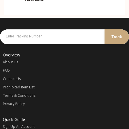
优惠的价格，贴心的服务。
Track
Overview
About Us
FAQ
Contact Us
Prohibited Item List
Terms & Conditions
Privacy Policy
Quick Guide
Sign Up An Account