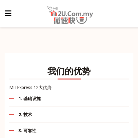
我们的优势
MII Express 12大优势
1. 基础设施
作为一家快递公司，我相信我们的服务可以满足您业务的
2. 技术
需求。精心规划的基础设施是我们最大的优势凭借强大的
技术，我们的实力在我们业务的发展中起着重要作用。
通过本网站，我们MII Express将为您提供全面的互动和需
3. 可靠性
求。