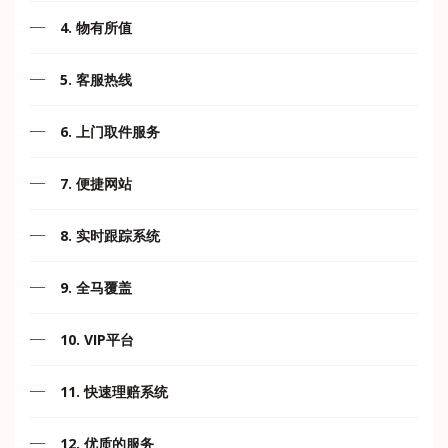
网站，软件，硬件由我们自己的IT团队自行管理和开发，
马来西亚很少有快递公司可以断言零错误.MII Express就是
它可以帮助您通过我们的人员设计的各种工具，了解您的
4. 物有所值
其中之一。我们已经接近实现零错误状态。通过公司的不
货物的最新更新日期以及我们服务的最新发展和我们网络
断创新，长期合作，有效创造，通力协作，使得我们不断
我们广阔的网络为多个目的地项目提供不间断的分发服
的扩展。
努力协助建立行业标准，信任和卓越声誉。
5. 客服热线
务。其目标是通过涵盖运输，分销，仓储和增值服务来定
制解决方案。
我们的工具基本上是为
我们呼叫中心+60167871998将为客户提供全天长时间的
6. 上门取件服务
跟踪装运
客服热线。
位置查找器
贴心到家，提高客户服务质量，满足客户需要。
7. 便捷网站
运输计时器
重量计算器
可在网站和应用程序一键下单、查询以及取件，让您的生
8. 实时跟踪系统
活更轻松。
条款与协议
客户区
在任何时间任何地点，客户可以便捷的使用网站来查询他
9. 全马覆盖
们的包裹运输状态。
免责声明
内部软件
MII Express 收派件网点遍布整个马来西亚的城市与岛
10. VIP平台
屿。网点查询请点击官方网站 www.mii2u.com.my 浏览。
通过这些工具，我们希望我们能够尽最大努力提供最好的
为了VIP提供自助服务，寄送更快更轻松。
服务。
11. 快速理赔系统
提供理赔服务，理赔过程快速高效，保障客户权益。
12. 优质的服务