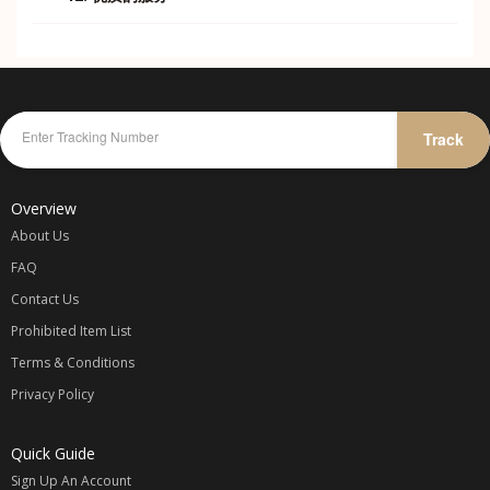
优惠的价格，贴心的服务。
Track
Overview
About Us
FAQ
Contact Us
Prohibited Item List
Terms & Conditions
Privacy Policy
Quick Guide
Sign Up An Account