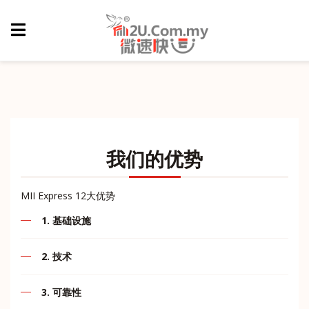
我们的优势
MII Express 12大优势
1. 基础设施
作为一家快递公司，我相信我们的服务可以满足您业务的
2. 技术
需求。精心规划的基础设施是我们最大的优势凭借强大的
技术，我们的实力在我们业务的发展中起着重要作用。
通过本网站，我们MII Express将为您提供全面的互动和需
3. 可靠性
求。