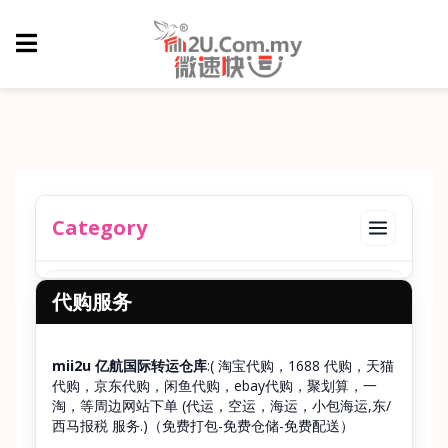
Category
Toggle cat
货物赔偿
代购服务
国内 - 违禁品项
mii2u 亿航国际转运仓库
:( 淘宝代购，1688 代购，天猫
国内 - 无补偿品项
代购，京东代购，闲鱼代购，ebay代购，聚划算，一
淘，等周边网站下单 (代运，空运，海运，小包海运,东/
西马报税 服务.)（免费打包-免费仓储-免费配送）
我们的服务