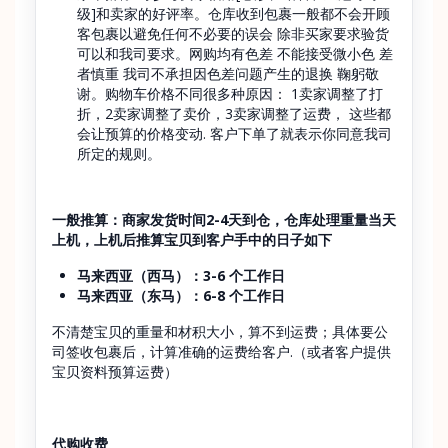
级]和卖家的好评率。仓库收到包裹一般都不会开顾
客包裹以避免任何不必要的误会 除非买家要求验货
可以和我司要求。网购均有色差 不能接受微小色 差
者慎重 我司不承担因色差问题产生的退换 鞠躬敬
谢。购物车价格不同很多种原因： 1卖家调整了打
折，2卖家调整了卖价，3卖家调整了运费， 这些都
会让预算的价格变动. 客户下单了就表示你同意我司
所定的规则。
一般推算：商家发货时间2-4天到仓，仓库处理重量当天
上机，上机后推算宝贝到客户手中的日子如下
马来西亚（西马）：3-6 个工作日
马来西亚（东马）：6-8 个工作日
不清楚宝贝的重量和材积大小，算不到运费；具体要公
司签收包裹后，计算准确的运费给客户.（或者客户提供
宝贝资料预算运费）
代购收费