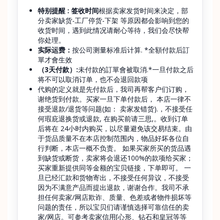
特别提醒 : 签收时间
根据卖家发货时间来决定，部
分卖家缺货-工厂停货-下架 等原因都会影响到您的
收货时间，遇到此情况请耐心等待，我们会尽快帮
你处理。
实际运费：
按公司测量标准后计算. *全額付款后訂
單才會生效
（3天付款）:
未付款的訂單會被取消.*一旦付款之后
将不可以取消订单，也不会退回款项
代购的定义就是先付款后，我司再帮客户们订购，
谢绝货到付款。买家一旦下单付款后， 本店一律不
接受退款/退货等问题(如： 卖家发错货).，不接受任
何瑕庇退换货或退款, 在购买前请三思,。收到订单
后将在 24小时内购买，以尽量避免该交易结束。由
于货品质量不在本店控制范围内，物品好坏各位自
行判断，本店一概不负责。 如果买家所买的货品遇
到缺货或断货，卖家将会退还100%的款项给买家；
买家重新提供同等金额的宝贝链接，下单即可。 一
旦已经汇款和货物寄出，不接受任何异议，不接受
因为不满意产品而提出退款，谢谢合作。我司不承
担任何卖家/网店欺诈、质量、色差或者物件损坏等
问题的责任，所以宝贝们请谨慎选择可靠信任的卖
家/网店。可参考卖家信用[心形、钻石和皇冠等等