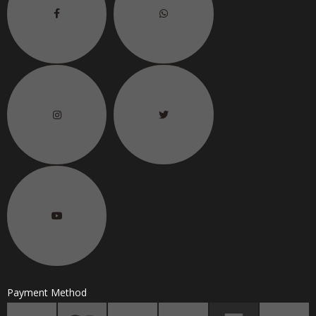
6.
联络电话
H/P No.
Payment Method