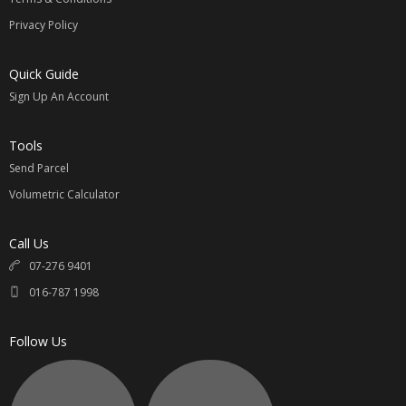
Privacy Policy
请参考
【国际运费价格表】
Quick Guide
计算公式：
Sign Up An Account
例如：淘宝价商品 100元 + 卖家邮费 / 1.5 x 汇率 = RM____ +
国际邮费 = 买家支付总金额 RM____
Tools
汇率最近变动较大 ，下单提前咨询最新汇率相互转告。
Send Parcel
无任何隐形费用；专属您的选择。
Volumetric Calculator
同意我司代购的请联系 Whatsapp:
016-7871998
Call Us
直接联系与提供以下资料
07-276 9401
1.
淘宝链接
Taobao Link
016-787 1998
2.
颜色，尺寸，款式
Color, Size, Pattern
3.
数额
Quantity
Follow Us
4.
买家姓名
Name
5.
收件地址
Address