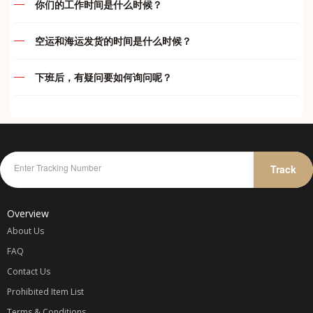
你们的工作时间是什么时候？
款。买家一旦下单付款后， 本店一律不接受退款/退货等问题
运费及付款问题
(如： 卖家发错货).，不接受任何瑕庇退换货或退款, 在购买前
我们的服务时间如下：
请三思,。收到订单后将在 24小时内购买，以尽量避免该交易
空运和海运发货的时间是什么时候？
结束。由于货品质量不在本店控制范围内，物品好坏各位自行
违禁品问题
代运部门
空运
判断，本店一概不负责。 如果买家所买的货品遇到缺货或断
下班后，有疑问要如何询问呢？
周一至周五
:
10.00am – 7.00pm
货，卖家将会退还100%的款项给买家；买家重新提供同等金
周一至周五
:
只要在 5pm 前完成付款都会在当天安排发货
综合问题
额的宝贝链接，下单即可。 一旦已经汇款和货物寄出，不接
周六
:
10.00am – 5.00pm
在我们下班后，您仍然可以通过我们 whatapp 与我们联系及
周六
:
只要在 4pm 前完成付款都会在当天安排发货
受任何异议，不接受因为不满意产品而提出退款，谢谢合作。
询问或者在您的 whataap 群里留言，我们会尽可能替您解答
周日
:
休息
我司不承担任何卖家/网店欺诈、质量、色差或者物件损坏等
疑问哦！
海运和海运小包
问题的责任，所以宝贝们请谨慎选择可靠信任的卖家/网店。
代付部门
海运每两天会装柜发货一次。我司海运属默认发货，由于时效
可参考卖家信用[心形、钻石和皇冠等等级]和卖家的好评率。
紧急联系方式：
较久，订单包裹到齐后就会打包直接出货。之后再开单收费。
周一至周日
:
10.00am – 12.00am
Track
仓库收到包裹一般都不会开顾客包裹以避免任何不必要的误会
故此不能在订单已收齐后的状态修改收件资料，删除，合并或
KELLY
-
016-787 1998
除非买家要求验货 可以和我司要求。网购均有色差 不能接受
更改运输渠道，以免影响仓库人员的工作效率及造成失误率。
微小色 差者慎重 我司不承担因色差问题产生的退换 鞠躬敬
JENS
-
012-475 6827
Overview
谢。购物车价格不同很多种原因： 1卖家调整了打折，2卖家
调整了卖价，3卖家调整了运费， 这些都会让预算的价格变
About Us
动. 客户下单了就表示你同意我司所定的规则。
FAQ
Contact Us
代购收费
Prohibited Item List
一律以
Terms & Conditions
商品一口价 + 卖家运费 / 1.5 x 汇率 + 国际转运费