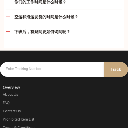
你们的工作时间是什么时候？
款。买家一旦下单付款后， 本店一律不接受退款/退货等问题
运费及付款问题
(如： 卖家发错货).，不接受任何瑕庇退换货或退款, 在购买前
我们的服务时间如下：
请三思,。收到订单后将在 24小时内购买，以尽量避免该交易
空运和海运发货的时间是什么时候？
结束。由于货品质量不在本店控制范围内，物品好坏各位自行
违禁品问题
代运部门
空运
判断，本店一概不负责。 如果买家所买的货品遇到缺货或断
下班后，有疑问要如何询问呢？
周一至周五
:
10.00am – 7.00pm
货，卖家将会退还100%的款项给买家；买家重新提供同等金
周一至周五
:
只要在 5pm 前完成付款都会在当天安排发货
综合问题
额的宝贝链接，下单即可。 一旦已经汇款和货物寄出，不接
周六
:
10.00am – 5.00pm
在我们下班后，您仍然可以通过我们 whatapp 与我们联系及
周六
:
只要在 4pm 前完成付款都会在当天安排发货
受任何异议，不接受因为不满意产品而提出退款，谢谢合作。
询问或者在您的 whataap 群里留言，我们会尽可能替您解答
周日
:
休息
我司不承担任何卖家/网店欺诈、质量、色差或者物件损坏等
疑问哦！
海运和海运小包
问题的责任，所以宝贝们请谨慎选择可靠信任的卖家/网店。
代付部门
海运每两天会装柜发货一次。我司海运属默认发货，由于时效
可参考卖家信用[心形、钻石和皇冠等等级]和卖家的好评率。
紧急联系方式：
较久，订单包裹到齐后就会打包直接出货。之后再开单收费。
周一至周日
:
10.00am – 12.00am
Track
仓库收到包裹一般都不会开顾客包裹以避免任何不必要的误会
故此不能在订单已收齐后的状态修改收件资料，删除，合并或
KELLY
-
016-787 1998
除非买家要求验货 可以和我司要求。网购均有色差 不能接受
更改运输渠道，以免影响仓库人员的工作效率及造成失误率。
微小色 差者慎重 我司不承担因色差问题产生的退换 鞠躬敬
JENS
-
012-475 6827
Overview
谢。购物车价格不同很多种原因： 1卖家调整了打折，2卖家
调整了卖价，3卖家调整了运费， 这些都会让预算的价格变
About Us
动. 客户下单了就表示你同意我司所定的规则。
FAQ
Contact Us
代购收费
Prohibited Item List
一律以
Terms & Conditions
商品一口价 + 卖家运费 / 1.5 x 汇率 + 国际转运费