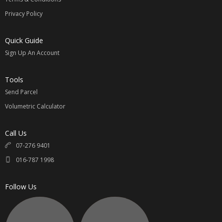
Privacy Policy
请参考
【国际运费价格表】
Quick Guide
计算公式：
Sign Up An Account
例如：淘宝价商品 100元 + 卖家邮费 / 1.5 x 汇率 = RM____ +
国际邮费 = 买家支付总金额 RM____
Tools
汇率最近变动较大 ，下单提前咨询最新汇率相互转告。
Send Parcel
无任何隐形费用；专属您的选择。
Volumetric Calculator
同意我司代购的请联系 Whatsapp:
016-7871998
Call Us
直接联系与提供以下资料
07-276 9401
1.
淘宝链接
Taobao Link
016-787 1998
2.
颜色，尺寸，款式
Color, Size, Pattern
3.
数额
Quantity
Follow Us
4.
买家姓名
Name
5.
收件地址
Address