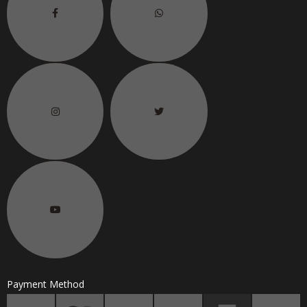
6.
联络电话
H/P No.
Payment Method