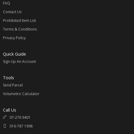
FAQ
Contact Us
Prohibited Item List
Terms & Conditions
Privacy Policy
Quick Guide
Sign Up An Account
Tools
Send Parcel
Volumetric Calculator
Call Us
07-276 9401
016-787 1998