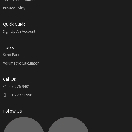
Privacy Policy
请参考
【国际运费价格表】
Quick Guide
计算公式：
Sign Up An Account
例如：淘宝价商品 100元 + 卖家邮费 / 1.5 x 汇率 = RM____ +
国际邮费 = 买家支付总金额 RM____
Tools
汇率最近变动较大 ，下单提前咨询最新汇率相互转告。
Send Parcel
无任何隐形费用；专属您的选择。
Volumetric Calculator
同意我司代购的请联系 Whatsapp:
016-7871998
Call Us
直接联系与提供以下资料
07-276 9401
1.
淘宝链接
Taobao Link
016-787 1998
2.
颜色，尺寸，款式
Color, Size, Pattern
3.
数额
Quantity
Follow Us
4.
买家姓名
Name
5.
收件地址
Address