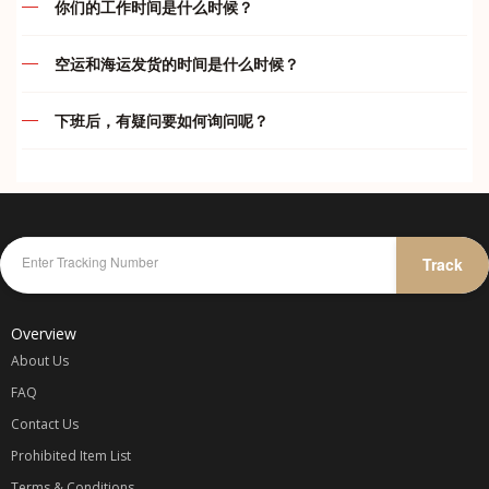
你们的工作时间是什么时候？
款。买家一旦下单付款后， 本店一律不接受退款/退货等问题
运费及付款问题
(如： 卖家发错货).，不接受任何瑕庇退换货或退款, 在购买前
我们的服务时间如下：
请三思,。收到订单后将在 24小时内购买，以尽量避免该交易
空运和海运发货的时间是什么时候？
结束。由于货品质量不在本店控制范围内，物品好坏各位自行
违禁品问题
代运部门
空运
判断，本店一概不负责。 如果买家所买的货品遇到缺货或断
下班后，有疑问要如何询问呢？
周一至周五
:
10.00am – 7.00pm
货，卖家将会退还100%的款项给买家；买家重新提供同等金
周一至周五
:
只要在 5pm 前完成付款都会在当天安排发货
综合问题
额的宝贝链接，下单即可。 一旦已经汇款和货物寄出，不接
周六
:
10.00am – 5.00pm
在我们下班后，您仍然可以通过我们 whatapp 与我们联系及
周六
:
只要在 4pm 前完成付款都会在当天安排发货
受任何异议，不接受因为不满意产品而提出退款，谢谢合作。
询问或者在您的 whataap 群里留言，我们会尽可能替您解答
周日
:
休息
我司不承担任何卖家/网店欺诈、质量、色差或者物件损坏等
疑问哦！
海运和海运小包
问题的责任，所以宝贝们请谨慎选择可靠信任的卖家/网店。
代付部门
海运每两天会装柜发货一次。我司海运属默认发货，由于时效
可参考卖家信用[心形、钻石和皇冠等等级]和卖家的好评率。
紧急联系方式：
较久，订单包裹到齐后就会打包直接出货。之后再开单收费。
周一至周日
:
10.00am – 12.00am
Track
仓库收到包裹一般都不会开顾客包裹以避免任何不必要的误会
故此不能在订单已收齐后的状态修改收件资料，删除，合并或
KELLY
-
016-787 1998
除非买家要求验货 可以和我司要求。网购均有色差 不能接受
更改运输渠道，以免影响仓库人员的工作效率及造成失误率。
微小色 差者慎重 我司不承担因色差问题产生的退换 鞠躬敬
JENS
-
012-475 6827
Overview
谢。购物车价格不同很多种原因： 1卖家调整了打折，2卖家
调整了卖价，3卖家调整了运费， 这些都会让预算的价格变
About Us
动. 客户下单了就表示你同意我司所定的规则。
FAQ
Contact Us
代购收费
Prohibited Item List
一律以
Terms & Conditions
商品一口价 + 卖家运费 / 1.5 x 汇率 + 国际转运费