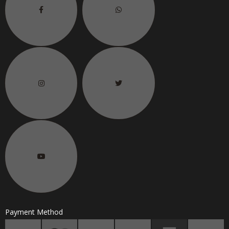
6.
联络电话
H/P No.
Payment Method