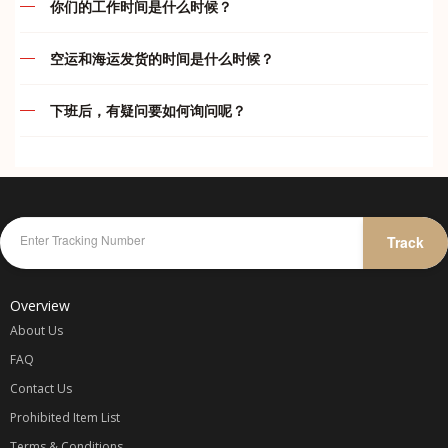
你们的工作时间是什么时候？
款。买家一旦下单付款后， 本店一律不接受退款/退货等问题
运费及付款问题
(如： 卖家发错货).，不接受任何瑕庇退换货或退款, 在购买前
我们的服务时间如下：
请三思,。收到订单后将在 24小时内购买，以尽量避免该交易
空运和海运发货的时间是什么时候？
结束。由于货品质量不在本店控制范围内，物品好坏各位自行
违禁品问题
代运部门
空运
判断，本店一概不负责。 如果买家所买的货品遇到缺货或断
下班后，有疑问要如何询问呢？
周一至周五
:
10.00am – 7.00pm
货，卖家将会退还100%的款项给买家；买家重新提供同等金
周一至周五
:
只要在 5pm 前完成付款都会在当天安排发货
综合问题
额的宝贝链接，下单即可。 一旦已经汇款和货物寄出，不接
周六
:
10.00am – 5.00pm
在我们下班后，您仍然可以通过我们 whatapp 与我们联系及
周六
:
只要在 4pm 前完成付款都会在当天安排发货
受任何异议，不接受因为不满意产品而提出退款，谢谢合作。
询问或者在您的 whataap 群里留言，我们会尽可能替您解答
周日
:
休息
我司不承担任何卖家/网店欺诈、质量、色差或者物件损坏等
疑问哦！
海运和海运小包
问题的责任，所以宝贝们请谨慎选择可靠信任的卖家/网店。
代付部门
海运每两天会装柜发货一次。我司海运属默认发货，由于时效
可参考卖家信用[心形、钻石和皇冠等等级]和卖家的好评率。
紧急联系方式：
较久，订单包裹到齐后就会打包直接出货。之后再开单收费。
周一至周日
:
10.00am – 12.00am
Track
仓库收到包裹一般都不会开顾客包裹以避免任何不必要的误会
故此不能在订单已收齐后的状态修改收件资料，删除，合并或
KELLY
-
016-787 1998
除非买家要求验货 可以和我司要求。网购均有色差 不能接受
更改运输渠道，以免影响仓库人员的工作效率及造成失误率。
微小色 差者慎重 我司不承担因色差问题产生的退换 鞠躬敬
JENS
-
012-475 6827
Overview
谢。购物车价格不同很多种原因： 1卖家调整了打折，2卖家
调整了卖价，3卖家调整了运费， 这些都会让预算的价格变
About Us
动. 客户下单了就表示你同意我司所定的规则。
FAQ
Contact Us
代购收费
Prohibited Item List
一律以
Terms & Conditions
商品一口价 + 卖家运费 / 1.5 x 汇率 + 国际转运费