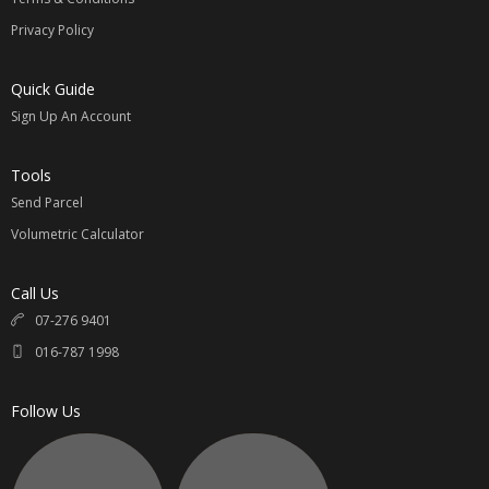
Privacy Policy
请参考
【国际运费价格表】
Quick Guide
计算公式：
Sign Up An Account
例如：淘宝价商品 100元 + 卖家邮费 / 1.5 x 汇率 = RM____ +
国际邮费 = 买家支付总金额 RM____
Tools
汇率最近变动较大 ，下单提前咨询最新汇率相互转告。
Send Parcel
无任何隐形费用；专属您的选择。
Volumetric Calculator
同意我司代购的请联系 Whatsapp:
016-7871998
Call Us
直接联系与提供以下资料
07-276 9401
1.
淘宝链接
Taobao Link
016-787 1998
2.
颜色，尺寸，款式
Color, Size, Pattern
3.
数额
Quantity
Follow Us
4.
买家姓名
Name
5.
收件地址
Address