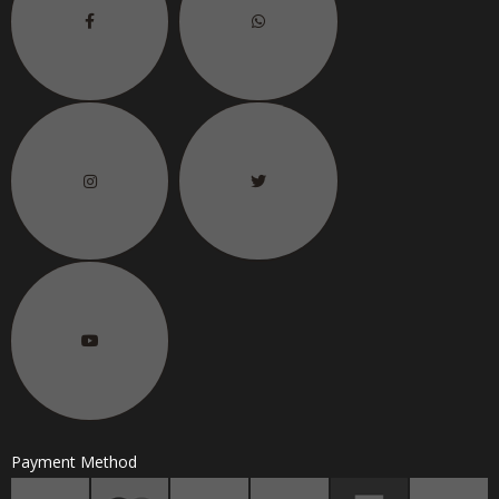
6.
联络电话
H/P No.
Payment Method