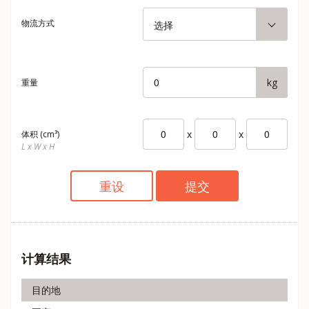
物流方式
选择
kg
重量
x
x
体积 (cm³)
L x W x H
重设
提交
计算结果
目的地