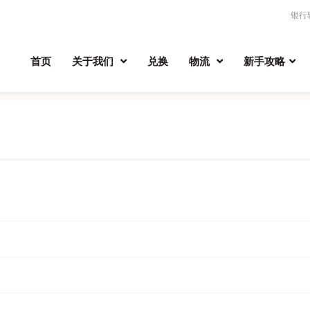
银行
首页
关于我们
兑换
物流
新手攻略
您业务的需求。精心规划的基础设施是我们最大的优势凭借强大的技术，
面的互动和需求。
理和开发，它可以帮助您通过我们的人员设计的各种工具，了解您的货物的
Express就是其中之一。我们已经接近实现零错误状态。通过公司的不