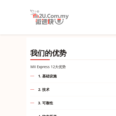
我们的优势
MII Express 12大优势
1. 基础设施
作为一家快递公司，我相信我们的服务可以满足
2. 技术
通过本网站，我们MII Express将为您提供全
3. 可靠性
网站，软件，硬件由我们自己的IT团队自行管
马来西亚很少有快递公司可以断言零错误.MII 
我们的工具基本上是为