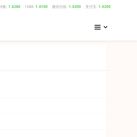
转账:
1.6280
1688:
1.6100
微信付款:
1.6200
支付宝:
1.6200
我们的实力在我们业务的发展中起着重要作用。
最新更新日期以及我们服务的最新发展和我们网络的扩展。
断创新，长期合作，有效创造，通力协作，使得我们不断努力协