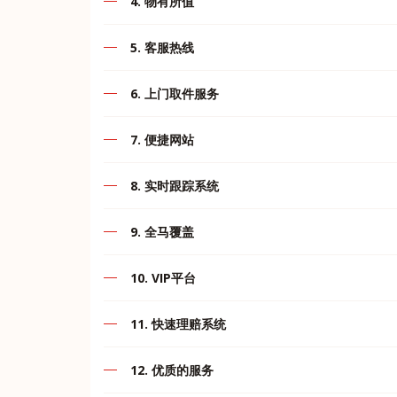
4. 物有所值
助建立行业标准，信任和卓越声誉。
跟踪装运
我们广阔的网络为多个目的地项目提供不间断的
位置查找器
5. 客服热线
运输计时器
我们呼叫中心+60167871998将为客户提供全
重量计算器
6. 上门取件服务
条款与协议
贴心到家，提高客户服务质量，满足客户需要。
7. 便捷网站
客户区
免责声明
可在网站和应用程序一键下单、查询以及取件，
8. 实时跟踪系统
内部软件
在任何时间任何地点，客户可以便捷的使用网站
通过这些工具，我们希望我们能够尽最大努力提
9. 全马覆盖
MII Express 收派件网点遍布整个马来西亚的城
10. VIP平台
为了VIP提供自助服务，寄送更快更轻松。
11. 快速理赔系统
提供理赔服务，理赔过程快速高效，保障客户权
12. 优质的服务