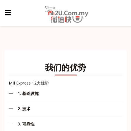
我们的优势
MII Express 12大优势
1. 基础设施
作为一家快递公司，我相信我们的服务可以满足您业务的
2. 技术
需求。精心规划的基础设施是我们最大的优势凭借强大的
技术，我们的实力在我们业务的发展中起着重要作用。
通过本网站，我们MII Express将为您提供全面的互动和需
3. 可靠性
求。