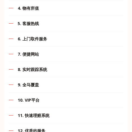
网站，软件，硬件由我们自己的IT团队自行管理和开发，
马来西亚很少有快递公司可以断言零错误.MII Express就是
它可以帮助您通过我们的人员设计的各种工具，了解您的
4. 物有所值
其中之一。我们已经接近实现零错误状态。通过公司的不
货物的最新更新日期以及我们服务的最新发展和我们网络
断创新，长期合作，有效创造，通力协作，使得我们不断
我们广阔的网络为多个目的地项目提供不间断的分发服
的扩展。
努力协助建立行业标准，信任和卓越声誉。
5. 客服热线
务。其目标是通过涵盖运输，分销，仓储和增值服务来定
制解决方案。
我们的工具基本上是为
我们呼叫中心+60167871998将为客户提供全天长时间的
6. 上门取件服务
跟踪装运
客服热线。
位置查找器
贴心到家，提高客户服务质量，满足客户需要。
7. 便捷网站
运输计时器
重量计算器
可在网站和应用程序一键下单、查询以及取件，让您的生
8. 实时跟踪系统
活更轻松。
条款与协议
客户区
在任何时间任何地点，客户可以便捷的使用网站来查询他
9. 全马覆盖
们的包裹运输状态。
免责声明
内部软件
MII Express 收派件网点遍布整个马来西亚的城市与岛
10. VIP平台
屿。网点查询请点击官方网站 www.mii2u.com.my 浏览。
通过这些工具，我们希望我们能够尽最大努力提供最好的
为了VIP提供自助服务，寄送更快更轻松。
服务。
11. 快速理赔系统
提供理赔服务，理赔过程快速高效，保障客户权益。
12. 优质的服务