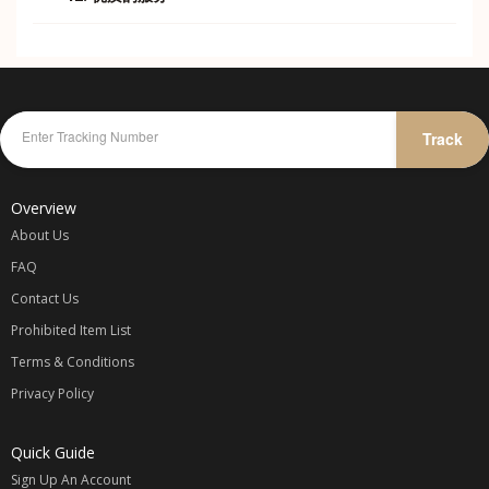
优惠的价格，贴心的服务。
Track
Overview
About Us
FAQ
Contact Us
Prohibited Item List
Terms & Conditions
Privacy Policy
Quick Guide
Sign Up An Account