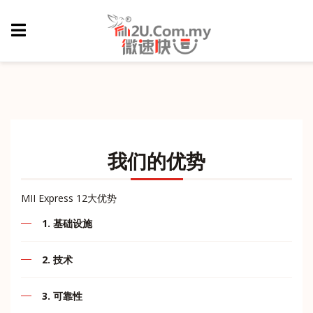
我们的优势
MII Express 12大优势
1. 基础设施
作为一家快递公司，我相信我们的服务可以满足您业务的
2. 技术
需求。精心规划的基础设施是我们最大的优势凭借强大的
技术，我们的实力在我们业务的发展中起着重要作用。
通过本网站，我们MII Express将为您提供全面的互动和需
3. 可靠性
求。