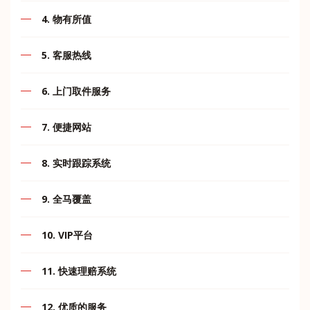
网站，软件，硬件由我们自己的IT团队自行管理和开发，
马来西亚很少有快递公司可以断言零错误.MII Express就是
它可以帮助您通过我们的人员设计的各种工具，了解您的
4. 物有所值
其中之一。我们已经接近实现零错误状态。通过公司的不
货物的最新更新日期以及我们服务的最新发展和我们网络
断创新，长期合作，有效创造，通力协作，使得我们不断
我们广阔的网络为多个目的地项目提供不间断的分发服
的扩展。
努力协助建立行业标准，信任和卓越声誉。
5. 客服热线
务。其目标是通过涵盖运输，分销，仓储和增值服务来定
制解决方案。
我们的工具基本上是为
我们呼叫中心+60167871998将为客户提供全天长时间的
6. 上门取件服务
跟踪装运
客服热线。
位置查找器
贴心到家，提高客户服务质量，满足客户需要。
7. 便捷网站
运输计时器
重量计算器
可在网站和应用程序一键下单、查询以及取件，让您的生
8. 实时跟踪系统
活更轻松。
条款与协议
客户区
在任何时间任何地点，客户可以便捷的使用网站来查询他
9. 全马覆盖
们的包裹运输状态。
免责声明
内部软件
MII Express 收派件网点遍布整个马来西亚的城市与岛
10. VIP平台
屿。网点查询请点击官方网站 www.mii2u.com.my 浏览。
通过这些工具，我们希望我们能够尽最大努力提供最好的
为了VIP提供自助服务，寄送更快更轻松。
服务。
11. 快速理赔系统
提供理赔服务，理赔过程快速高效，保障客户权益。
12. 优质的服务