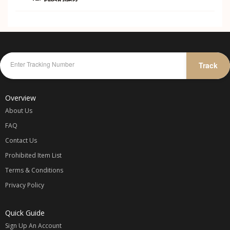
优惠的价格，贴心的服务。
Track
Overview
About Us
FAQ
Contact Us
Prohibited Item List
Terms & Conditions
Privacy Policy
Quick Guide
Sign Up An Account