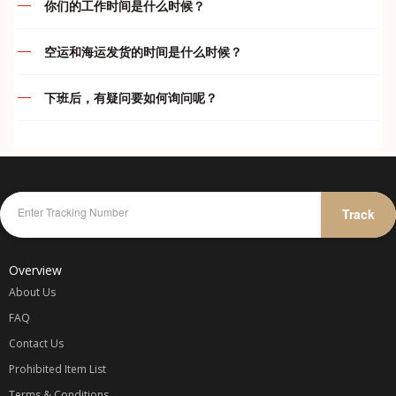
你们的工作时间是什么时候？
款。买家一旦下单付款后， 本店一律不接受退款/退货等问题
运费及付款问题
(如： 卖家发错货).，不接受任何瑕庇退换货或退款, 在购买前
我们的服务时间如下：
请三思,。收到订单后将在 24小时内购买，以尽量避免该交易
空运和海运发货的时间是什么时候？
结束。由于货品质量不在本店控制范围内，物品好坏各位自行
违禁品问题
代运部门
空运
判断，本店一概不负责。 如果买家所买的货品遇到缺货或断
下班后，有疑问要如何询问呢？
周一至周五
:
10.00am – 7.00pm
货，卖家将会退还100%的款项给买家；买家重新提供同等金
周一至周五
:
只要在 5pm 前完成付款都会在当天安排发货
综合问题
额的宝贝链接，下单即可。 一旦已经汇款和货物寄出，不接
周六
:
10.00am – 5.00pm
在我们下班后，您仍然可以通过我们 whatapp 与我们联系及
周六
:
只要在 4pm 前完成付款都会在当天安排发货
受任何异议，不接受因为不满意产品而提出退款，谢谢合作。
询问或者在您的 whataap 群里留言，我们会尽可能替您解答
周日
:
休息
我司不承担任何卖家/网店欺诈、质量、色差或者物件损坏等
疑问哦！
海运和海运小包
问题的责任，所以宝贝们请谨慎选择可靠信任的卖家/网店。
代付部门
海运每两天会装柜发货一次。我司海运属默认发货，由于时效
可参考卖家信用[心形、钻石和皇冠等等级]和卖家的好评率。
紧急联系方式：
较久，订单包裹到齐后就会打包直接出货。之后再开单收费。
周一至周日
:
10.00am – 12.00am
Track
仓库收到包裹一般都不会开顾客包裹以避免任何不必要的误会
故此不能在订单已收齐后的状态修改收件资料，删除，合并或
KELLY
-
016-787 1998
除非买家要求验货 可以和我司要求。网购均有色差 不能接受
更改运输渠道，以免影响仓库人员的工作效率及造成失误率。
微小色 差者慎重 我司不承担因色差问题产生的退换 鞠躬敬
JENS
-
012-475 6827
Overview
谢。购物车价格不同很多种原因： 1卖家调整了打折，2卖家
调整了卖价，3卖家调整了运费， 这些都会让预算的价格变
About Us
动. 客户下单了就表示你同意我司所定的规则。
FAQ
Contact Us
代购收费
Prohibited Item List
一律以
Terms & Conditions
商品一口价 + 卖家运费 / 1.5 x 汇率 + 国际转运费