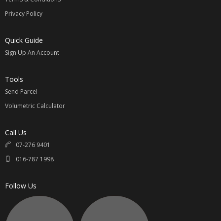
Privacy Policy
请参考
【国际运费价格表】
Quick Guide
计算公式：
Sign Up An Account
例如：淘宝价商品 100元 + 卖家邮费 / 1.5 x 汇率 = RM____ +
国际邮费 = 买家支付总金额 RM____
Tools
汇率最近变动较大 ，下单提前咨询最新汇率相互转告。
Send Parcel
无任何隐形费用；专属您的选择。
Volumetric Calculator
同意我司代购的请联系 Whatsapp:
016-7871998
Call Us
直接联系与提供以下资料
07-276 9401
1.
淘宝链接
Taobao Link
016-787 1998
2.
颜色，尺寸，款式
Color, Size, Pattern
3.
数额
Quantity
Follow Us
4.
买家姓名
Name
5.
收件地址
Address