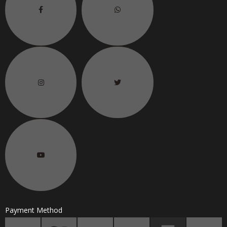
6.
联络电话
H/P No.
Payment Method