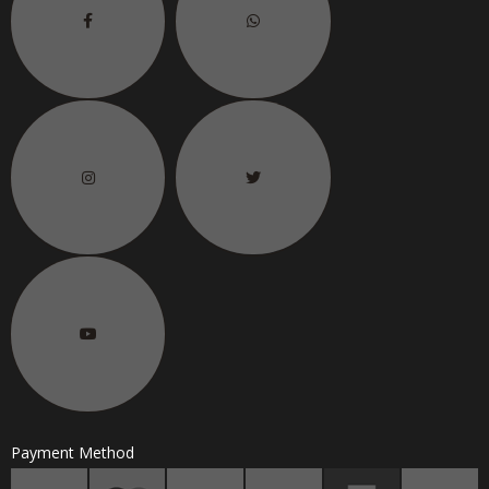
6.
联络电话
H/P No.
Payment Method