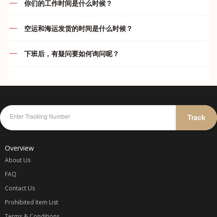
你们的工作时间是什么时候？
款。买家一旦下单付款后， 本店一律不接受退款/退货等问题
运费及付款问题
(如： 卖家发错货).，不接受任何瑕庇退换货或退款, 在购买前
我们的服务时间如下：
请三思,。收到订单后将在 24小时内购买，以尽量避免该交易
空运和海运发货的时间是什么时候？
结束。由于货品质量不在本店控制范围内，物品好坏各位自行
违禁品问题
代运部门
空运
判断，本店一概不负责。 如果买家所买的货品遇到缺货或断
下班后，有疑问要如何询问呢？
周一至周五
:
10.00am – 7.00pm
货，卖家将会退还100%的款项给买家；买家重新提供同等金
周一至周五
:
只要在 5pm 前完成付款都会在当天安排发货
综合问题
额的宝贝链接，下单即可。 一旦已经汇款和货物寄出，不接
周六
:
10.00am – 5.00pm
在我们下班后，您仍然可以通过我们 whatapp 与我们联系及
周六
:
只要在 4pm 前完成付款都会在当天安排发货
受任何异议，不接受因为不满意产品而提出退款，谢谢合作。
询问或者在您的 whataap 群里留言，我们会尽可能替您解答
周日
:
休息
我司不承担任何卖家/网店欺诈、质量、色差或者物件损坏等
疑问哦！
海运和海运小包
问题的责任，所以宝贝们请谨慎选择可靠信任的卖家/网店。
代付部门
海运每两天会装柜发货一次。我司海运属默认发货，由于时效
可参考卖家信用[心形、钻石和皇冠等等级]和卖家的好评率。
紧急联系方式：
较久，订单包裹到齐后就会打包直接出货。之后再开单收费。
周一至周日
:
10.00am – 12.00am
Track
仓库收到包裹一般都不会开顾客包裹以避免任何不必要的误会
故此不能在订单已收齐后的状态修改收件资料，删除，合并或
KELLY
-
016-787 1998
除非买家要求验货 可以和我司要求。网购均有色差 不能接受
更改运输渠道，以免影响仓库人员的工作效率及造成失误率。
微小色 差者慎重 我司不承担因色差问题产生的退换 鞠躬敬
JENS
-
012-475 6827
Overview
谢。购物车价格不同很多种原因： 1卖家调整了打折，2卖家
调整了卖价，3卖家调整了运费， 这些都会让预算的价格变
About Us
动. 客户下单了就表示你同意我司所定的规则。
FAQ
Contact Us
代购收费
Prohibited Item List
一律以
Terms & Conditions
商品一口价 + 卖家运费 / 1.5 x 汇率 + 国际转运费