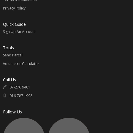
Privacy Policy
请参考
【国际运费价格表】
Quick Guide
计算公式：
Sign Up An Account
例如：淘宝价商品 100元 + 卖家邮费 / 1.5 x 汇率 = RM____ +
国际邮费 = 买家支付总金额 RM____
Tools
汇率最近变动较大 ，下单提前咨询最新汇率相互转告。
Send Parcel
无任何隐形费用；专属您的选择。
Volumetric Calculator
同意我司代购的请联系 Whatsapp:
016-7871998
Call Us
直接联系与提供以下资料
07-276 9401
1.
淘宝链接
Taobao Link
016-787 1998
2.
颜色，尺寸，款式
Color, Size, Pattern
3.
数额
Quantity
Follow Us
4.
买家姓名
Name
5.
收件地址
Address