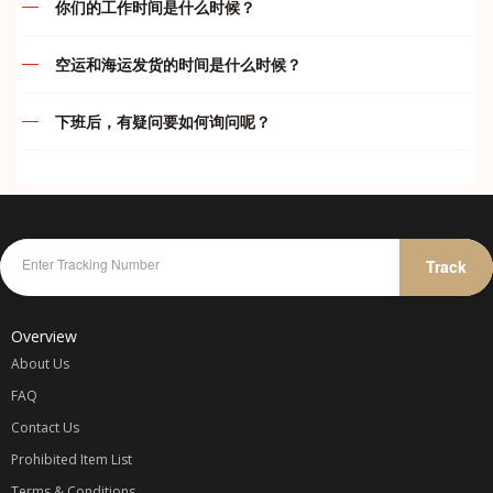
你们的工作时间是什么时候？
款。买家一旦下单付款后， 本店一律不接受退款/退货等问题
运费及付款问题
(如： 卖家发错货).，不接受任何瑕庇退换货或退款, 在购买前
我们的服务时间如下：
请三思,。收到订单后将在 24小时内购买，以尽量避免该交易
空运和海运发货的时间是什么时候？
结束。由于货品质量不在本店控制范围内，物品好坏各位自行
违禁品问题
代运部门
空运
判断，本店一概不负责。 如果买家所买的货品遇到缺货或断
下班后，有疑问要如何询问呢？
周一至周五
:
10.00am – 7.00pm
货，卖家将会退还100%的款项给买家；买家重新提供同等金
周一至周五
:
只要在 5pm 前完成付款都会在当天安排发货
综合问题
额的宝贝链接，下单即可。 一旦已经汇款和货物寄出，不接
周六
:
10.00am – 5.00pm
在我们下班后，您仍然可以通过我们 whatapp 与我们联系及
周六
:
只要在 4pm 前完成付款都会在当天安排发货
受任何异议，不接受因为不满意产品而提出退款，谢谢合作。
询问或者在您的 whataap 群里留言，我们会尽可能替您解答
周日
:
休息
我司不承担任何卖家/网店欺诈、质量、色差或者物件损坏等
疑问哦！
海运和海运小包
问题的责任，所以宝贝们请谨慎选择可靠信任的卖家/网店。
代付部门
海运每两天会装柜发货一次。我司海运属默认发货，由于时效
可参考卖家信用[心形、钻石和皇冠等等级]和卖家的好评率。
紧急联系方式：
较久，订单包裹到齐后就会打包直接出货。之后再开单收费。
周一至周日
:
10.00am – 12.00am
Track
仓库收到包裹一般都不会开顾客包裹以避免任何不必要的误会
故此不能在订单已收齐后的状态修改收件资料，删除，合并或
KELLY
-
016-787 1998
除非买家要求验货 可以和我司要求。网购均有色差 不能接受
更改运输渠道，以免影响仓库人员的工作效率及造成失误率。
微小色 差者慎重 我司不承担因色差问题产生的退换 鞠躬敬
JENS
-
012-475 6827
Overview
谢。购物车价格不同很多种原因： 1卖家调整了打折，2卖家
调整了卖价，3卖家调整了运费， 这些都会让预算的价格变
About Us
动. 客户下单了就表示你同意我司所定的规则。
FAQ
Contact Us
代购收费
Prohibited Item List
一律以
Terms & Conditions
商品一口价 + 卖家运费 / 1.5 x 汇率 + 国际转运费