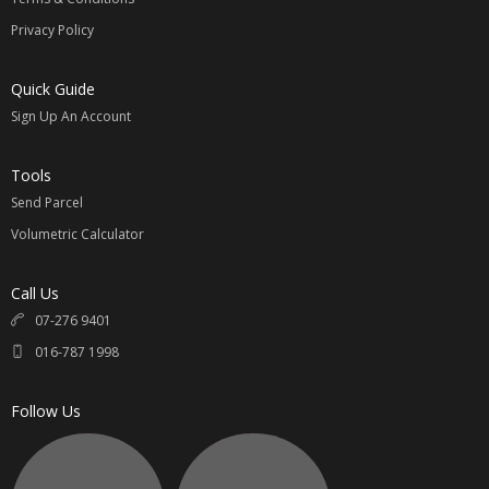
Privacy Policy
请参考
【国际运费价格表】
Quick Guide
计算公式：
Sign Up An Account
例如：淘宝价商品 100元 + 卖家邮费 / 1.5 x 汇率 = RM____ +
国际邮费 = 买家支付总金额 RM____
Tools
汇率最近变动较大 ，下单提前咨询最新汇率相互转告。
Send Parcel
无任何隐形费用；专属您的选择。
Volumetric Calculator
同意我司代购的请联系 Whatsapp:
016-7871998
Call Us
直接联系与提供以下资料
07-276 9401
1.
淘宝链接
Taobao Link
016-787 1998
2.
颜色，尺寸，款式
Color, Size, Pattern
3.
数额
Quantity
Follow Us
4.
买家姓名
Name
5.
收件地址
Address