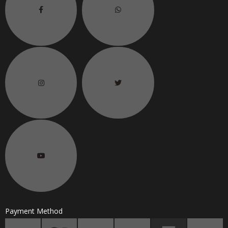
6.
联络电话
H/P No.
Payment Method