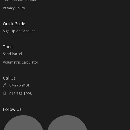
Privacy Policy
请参考
【国际运费价格表】
Quick Guide
计算公式：
Sign Up An Account
例如：淘宝价商品 100元 + 卖家邮费 / 1.5 x 汇率 = RM____ +
国际邮费 = 买家支付总金额 RM____
Tools
汇率最近变动较大 ，下单提前咨询最新汇率相互转告。
Send Parcel
无任何隐形费用；专属您的选择。
Volumetric Calculator
同意我司代购的请联系 Whatsapp:
016-7871998
Call Us
直接联系与提供以下资料
07-276 9401
1.
淘宝链接
Taobao Link
016-787 1998
2.
颜色，尺寸，款式
Color, Size, Pattern
3.
数额
Quantity
Follow Us
4.
买家姓名
Name
5.
收件地址
Address