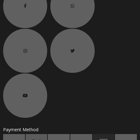
6.
联络电话
H/P No.
Payment Method