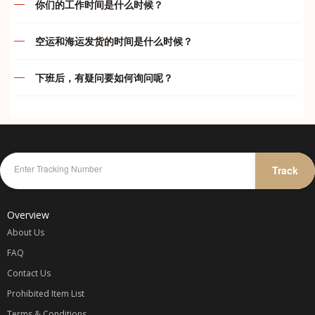
你们的工作时间是什么时候？
款。买家一旦下单付款后， 本店一律不接受退款/退货等问题
运费及付款问题
(如： 卖家发错货).，不接受任何瑕庇退换货或退款, 在购买前
我们的服务时间如下：
请三思,。收到订单后将在 24小时内购买，以尽量避免该交易
空运和海运发货的时间是什么时候？
结束。由于货品质量不在本店控制范围内，物品好坏各位自行
违禁品问题
代运部门
空运
判断，本店一概不负责。 如果买家所买的货品遇到缺货或断
下班后，有疑问要如何询问呢？
周一至周五
:
10.00am – 7.00pm
货，卖家将会退还100%的款项给买家；买家重新提供同等金
周一至周五
:
只要在 5pm 前完成付款都会在当天安排发货
综合问题
额的宝贝链接，下单即可。 一旦已经汇款和货物寄出，不接
周六
:
10.00am – 5.00pm
在我们下班后，您仍然可以通过我们 whatapp 与我们联系及
周六
:
只要在 4pm 前完成付款都会在当天安排发货
受任何异议，不接受因为不满意产品而提出退款，谢谢合作。
询问或者在您的 whataap 群里留言，我们会尽可能替您解答
周日
:
休息
我司不承担任何卖家/网店欺诈、质量、色差或者物件损坏等
疑问哦！
海运和海运小包
问题的责任，所以宝贝们请谨慎选择可靠信任的卖家/网店。
代付部门
海运每两天会装柜发货一次。我司海运属默认发货，由于时效
可参考卖家信用[心形、钻石和皇冠等等级]和卖家的好评率。
紧急联系方式：
较久，订单包裹到齐后就会打包直接出货。之后再开单收费。
周一至周日
:
10.00am – 12.00am
Track
仓库收到包裹一般都不会开顾客包裹以避免任何不必要的误会
故此不能在订单已收齐后的状态修改收件资料，删除，合并或
KELLY
-
016-787 1998
除非买家要求验货 可以和我司要求。网购均有色差 不能接受
更改运输渠道，以免影响仓库人员的工作效率及造成失误率。
微小色 差者慎重 我司不承担因色差问题产生的退换 鞠躬敬
JENS
-
012-475 6827
Overview
谢。购物车价格不同很多种原因： 1卖家调整了打折，2卖家
调整了卖价，3卖家调整了运费， 这些都会让预算的价格变
About Us
动. 客户下单了就表示你同意我司所定的规则。
FAQ
Contact Us
代购收费
Prohibited Item List
一律以
Terms & Conditions
商品一口价 + 卖家运费 / 1.5 x 汇率 + 国际转运费