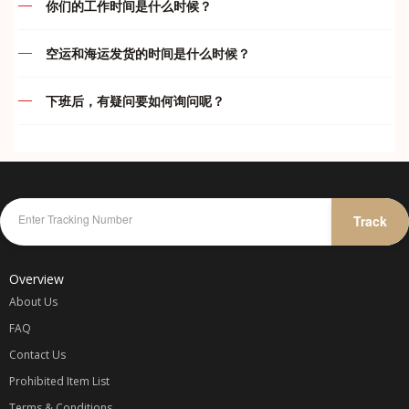
你们的工作时间是什么时候？
款。买家一旦下单付款后， 本店一律不接受退款/退货等问题
运费及付款问题
(如： 卖家发错货).，不接受任何瑕庇退换货或退款, 在购买前
我们的服务时间如下：
请三思,。收到订单后将在 24小时内购买，以尽量避免该交易
空运和海运发货的时间是什么时候？
结束。由于货品质量不在本店控制范围内，物品好坏各位自行
违禁品问题
代运部门
空运
判断，本店一概不负责。 如果买家所买的货品遇到缺货或断
下班后，有疑问要如何询问呢？
周一至周五
:
10.00am – 7.00pm
货，卖家将会退还100%的款项给买家；买家重新提供同等金
周一至周五
:
只要在 5pm 前完成付款都会在当天安排发货
综合问题
额的宝贝链接，下单即可。 一旦已经汇款和货物寄出，不接
周六
:
10.00am – 5.00pm
在我们下班后，您仍然可以通过我们 whatapp 与我们联系及
周六
:
只要在 4pm 前完成付款都会在当天安排发货
受任何异议，不接受因为不满意产品而提出退款，谢谢合作。
询问或者在您的 whataap 群里留言，我们会尽可能替您解答
周日
:
休息
我司不承担任何卖家/网店欺诈、质量、色差或者物件损坏等
疑问哦！
海运和海运小包
问题的责任，所以宝贝们请谨慎选择可靠信任的卖家/网店。
代付部门
海运每两天会装柜发货一次。我司海运属默认发货，由于时效
可参考卖家信用[心形、钻石和皇冠等等级]和卖家的好评率。
紧急联系方式：
较久，订单包裹到齐后就会打包直接出货。之后再开单收费。
周一至周日
:
10.00am – 12.00am
Track
仓库收到包裹一般都不会开顾客包裹以避免任何不必要的误会
故此不能在订单已收齐后的状态修改收件资料，删除，合并或
KELLY
-
016-787 1998
除非买家要求验货 可以和我司要求。网购均有色差 不能接受
更改运输渠道，以免影响仓库人员的工作效率及造成失误率。
微小色 差者慎重 我司不承担因色差问题产生的退换 鞠躬敬
JENS
-
012-475 6827
Overview
谢。购物车价格不同很多种原因： 1卖家调整了打折，2卖家
调整了卖价，3卖家调整了运费， 这些都会让预算的价格变
About Us
动. 客户下单了就表示你同意我司所定的规则。
FAQ
Contact Us
代购收费
Prohibited Item List
一律以
Terms & Conditions
商品一口价 + 卖家运费 / 1.5 x 汇率 + 国际转运费