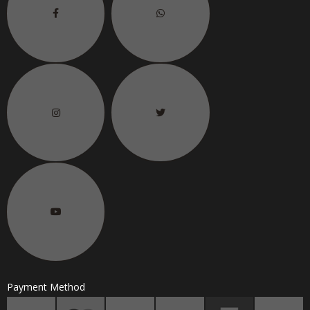
6.
联络电话
H/P No.
Payment Method