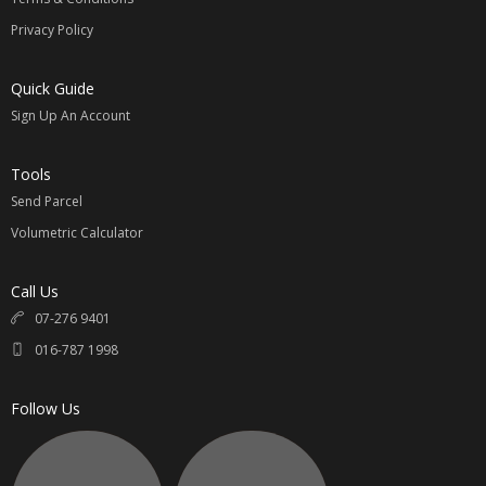
Privacy Policy
请参考
【国际运费价格表】
Quick Guide
计算公式：
Sign Up An Account
例如：淘宝价商品 100元 + 卖家邮费 / 1.5 x 汇率 = RM____ +
国际邮费 = 买家支付总金额 RM____
Tools
汇率最近变动较大 ，下单提前咨询最新汇率相互转告。
Send Parcel
无任何隐形费用；专属您的选择。
Volumetric Calculator
同意我司代购的请联系 Whatsapp:
016-7871998
Call Us
直接联系与提供以下资料
07-276 9401
1.
淘宝链接
Taobao Link
016-787 1998
2.
颜色，尺寸，款式
Color, Size, Pattern
3.
数额
Quantity
Follow Us
4.
买家姓名
Name
5.
收件地址
Address