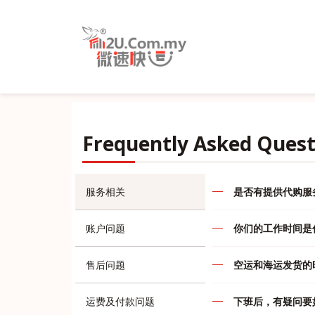
Frequently Asked Quest
服务相关
是否有提供代购服
代购的定义就是先
账户问题
你们的工作时间是
何瑕庇退换货或退
行判断，本店一概
我们的服务时间如
一旦已经汇款和货
售后问题
空运和海运发货的
等问题的责任，所
代运部门
空运
顾客包裹以避免任
运费及付款问题
下班后，有疑问要
周一至周五
:
10.
敬谢。购物车价格
周一至周五
:
只要