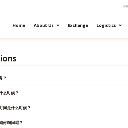
Ban
Home
About Us
Exchange
Logistics
ions
务？
付款后，我司再帮客户们订购，谢绝货到付款。买家一旦下单付款后， 本店
什么时候？
款, 在购买前请三思,。收到订单后将在 24小时内购买，以尽量避免该
不负责。 如果买家所买的货品遇到缺货或断货，卖家将会退还100%的
下：
物寄出，不接受任何异议，不接受因为不满意产品而提出退款，谢谢合作
时间是什么时候？
以宝贝们请谨慎选择可靠信任的卖家/网店。可参考卖家信用[心形、钻石
何不必要的误会 除非买家要求验货 可以和我司要求。网购均有色差 不能
如何询问呢？
00am – 7.00pm
不同很多种原因： 1卖家调整了打折，2卖家调整了卖价，3卖家调整了运
在 5pm 前完成付款都会在当天安排发货