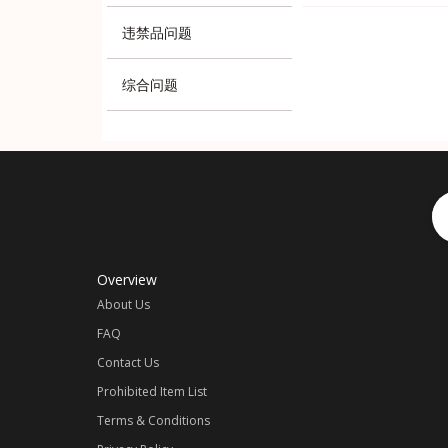
司所定的规则。
周六
:
10.
在我们下班后，您仍
周六
:
只要
违禁品问题
周日
:
休息
代购收费
紧急联系方式：
海运和海运小包
代付部门
海运每两天会装柜
综合问题
KELLY
一律以
-
016-787
状态修改收件资料
周一至周日
商品一口价 + 卖家
:
10.
JENS
-
012-475
请参考
【国际
计算公式：
例如：淘宝价商品 100
汇率最近变动较大
Overview
无任何隐形费用；
About Us
同意我司代购的请联系
FAQ
Contact Us
直接联系与提供以
Prohibited Item List
1.
淘宝链接
Terms & Conditions
2.
颜色，尺寸，