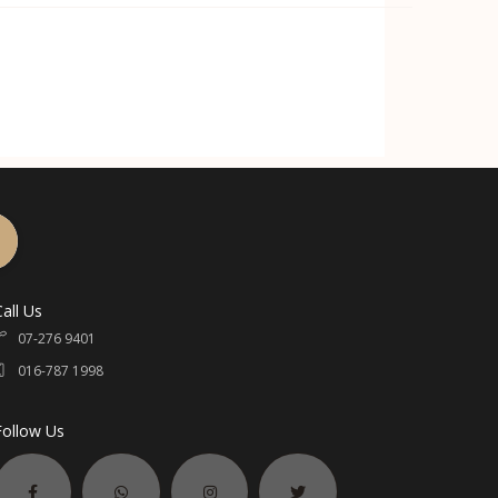
 群里留言，我们会尽可能替您解答疑问哦！
打包直接出货。之后再开单收费。故此不能在订单已收齐后的
率。
____
Call Us
07-276 9401
016-787 1998
Follow Us