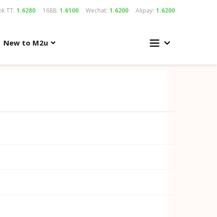
k TT:
1.6280
1688:
1.6100
Wechat:
1.6200
Alipay:
1.6200
New to M2u
一律不接受退款/退货等问题(如： 卖家发错货).，不接受任
交易结束。由于货品质量不在本店控制范围内，物品好坏各位自
款项给买家；买家重新提供同等金额的宝贝链接，下单即可。
。我司不承担任何卖家/网店欺诈、质量、色差或者物件损坏
和皇冠等等级]和卖家的好评率。仓库收到包裹一般都不会开
接受微小色 差者慎重 我司不承担因色差问题产生的退换 鞠躬
费， 这些都会让预算的价格变动. 客户下单了就表示你同意我