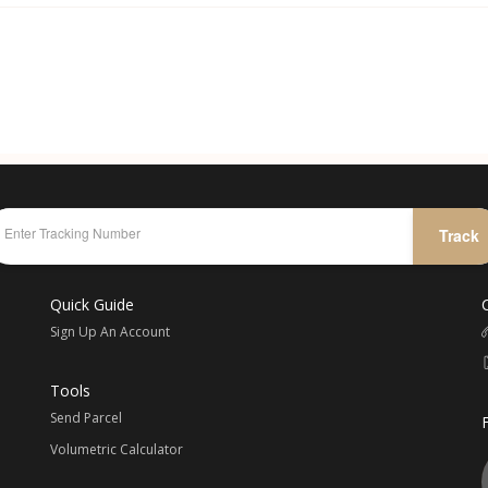
00am – 5.00pm
然可以通过我们 whatapp 与我们联系及询问或者在您的 whataap
在 4pm 前完成付款都会在当天安排发货
发货一次。我司海运属默认发货，由于时效较久，订单包裹到齐后就会
 1998
，删除，合并或更改运输渠道，以免影响仓库人员的工作效率及造成失误
运费 / 1.5 x 汇率 + 国际转运费
00am – 12.00am
 6827
运费价格表】
Track
元 + 卖家邮费 / 1.5 x 汇率 = RM____ + 国际邮费 = 买家支付总金额 RM
 ，下单提前咨询最新汇率相互转告。
Quick Guide
专属您的选择。
Sign Up An Account
 Whatsapp:
016-7871998
Tools
下资料
Send Parcel
Taobao Link
Volumetric Calculator
款式
Color, Size, Pattern