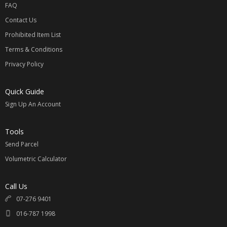
FAQ
Contact Us
Prohibited Item List
Terms & Conditions
Privacy Policy
Quick Guide
Sign Up An Account
Tools
Send Parcel
Volumetric Calculator
Call Us
07-276 9401
016-787 1998