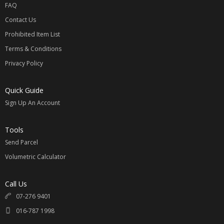
FAQ
Contact Us
Prohibited Item List
Terms & Conditions
Privacy Policy
Quick Guide
Sign Up An Account
Tools
Send Parcel
Volumetric Calculator
Call Us
07-276 9401
016-787 1998