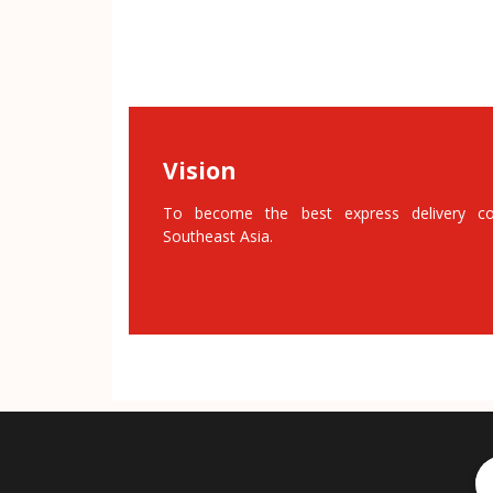
Vision
To become the best express delivery c
Southeast Asia.