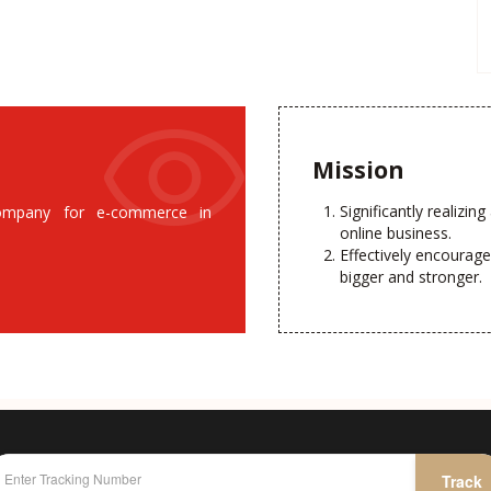
Mission
Significantly realizin
ompany for e-commerce in
online business.
Effectively encourag
bigger and stronger.
Track