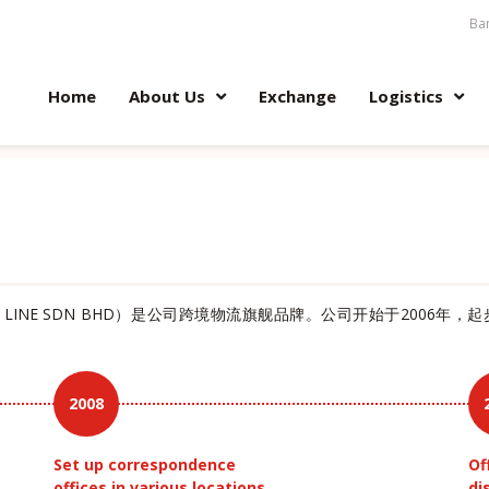
Ban
Home
About Us
Exchange
Logistics
S LINE SDN BHD）是公司跨境物流旗舰品牌。公司开始于2006
2008
Set up correspondence
Of
offices in various locations
di